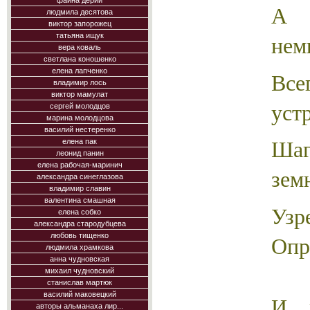
фаина дерий
А 
людмила десятова
виктор запорожец
нем
татьяна ищук
вера коваль
светлана коношенко
елена лапченко
Вс
владимир лось
виктор мамулат
уст
сергей молодцов
марина молодцова
василий нестеренко
Ша
елена пак
леонид панин
елена рабочая-маринич
зем
александра синеглазова
владимир славин
валентина смашная
Уз
елена собко
александра стародубцева
Опр
любовь тищенко
людмила храмкова
анна чудновская
михаил чудновский
станислав мартюк
василий маковецкий
И 
авторы альманаха лир...