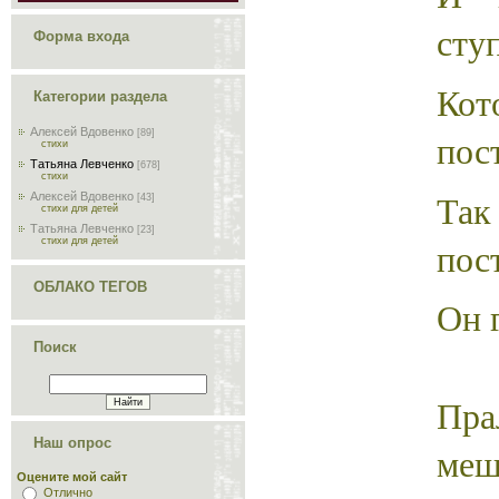
сту
Форма входа
Ко
Категории раздела
Алексей Вдовенко
пос
[89]
стихи
Татьяна Левченко
[678]
стихи
Так
Алексей Вдовенко
[43]
стихи для детей
Татьяна Левченко
[23]
пос
стихи для детей
ОБЛАКО ТЕГОВ
Он 
Поиск
Пр
Наш опрос
меш
Оцените мой сайт
Отлично