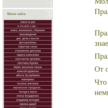
Мо
Пра
Меню сайта
новости дня
и это всё о нас...
Пр
книги, альманахи, сборники
произведения
дни. дела и мысли
знае
фотоальбомы
обратная связь
откровения диогении
Пра
лариса алексеева
константин артёмин
светлана бурова
От 
борис васильев-пальм
алексей вдовенко
айгуль бухарбаева
Что
мемориал
татьяна левченко
керченское городское...
нем
погода в керчи
елена бондаренко
владимир володин
зарема дадой