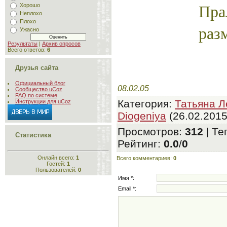
П
Хорошо
Неплохо
Плохо
раз
Ужасно
Результаты
|
Архив опросов
Всего ответов:
6
Друзья сайта
Официальный блог
08.02.05
Сообщество uCoz
FAQ по системе
Категория
:
Татьяна Л
Инструкции для uCoz
Diogeniya
(26.02.2015
Просмотров
:
312
|
Те
Статистика
Рейтинг
:
0.0
/
0
Онлайн всего:
1
Всего комментариев
:
0
Гостей:
1
Пользователей:
0
Имя *:
Email *: