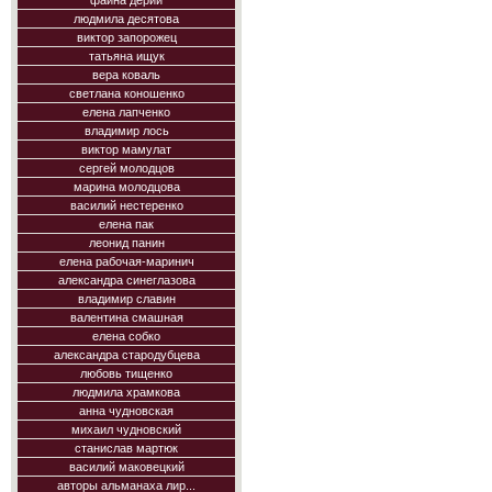
фаина дерий
людмила десятова
виктор запорожец
татьяна ищук
вера коваль
светлана коношенко
елена лапченко
владимир лось
виктор мамулат
сергей молодцов
марина молодцова
василий нестеренко
елена пак
леонид панин
елена рабочая-маринич
александра синеглазова
владимир славин
валентина смашная
елена собко
александра стародубцева
любовь тищенко
людмила храмкова
анна чудновская
михаил чудновский
станислав мартюк
василий маковецкий
авторы альманаха лир...