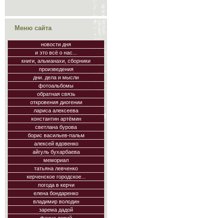
Меню сайта
новости дня
и это всё о нас...
книги, альманахи, сборники
произведения
дни. дела и мысли
фотоальбомы
обратная связь
откровения диогении
лариса алексеева
константин артёмин
светлана бурова
борис васильев-пальм
алексей вдовенко
айгуль бухарбаева
мемориал
татьяна левченко
керченское городское...
погода в керчи
елена бондаренко
владимир володин
зарема дадой