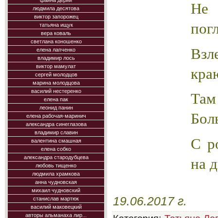
фаина дерий
Не
людмила десятова
виктор запорожец
пог
татьяна ищук
вера коваль
светлана коношенко
Взл
елена лапченко
владимир лось
кра
виктор мамулат
сергей молодцов
марина молодцова
василий нестеренко
Там
елена пак
леонид панин
Бол
елена рабочая-маринич
александра синеглазова
владимир славин
С р
валентина смашная
елена собко
на 
александра стародубцева
любовь тищенко
людмила храмкова
анна чудновская
михаил чудновский
19.06.2017 г.
станислав мартюк
василий маковецкий
авторы альманаха лир...