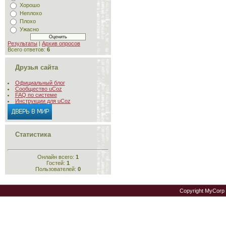
Хорошо
Неплохо
Плохо
Ужасно
Результаты
|
Архив опросов
Всего ответов:
6
Друзья сайта
Официальный блог
Сообщество uCoz
FAQ по системе
Инструкции для uCoz
Статистика
Онлайн всего:
1
Гостей:
1
Пользователей:
0
Copyright MyCorp