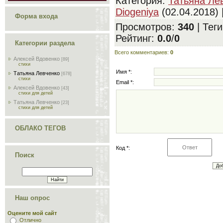
Категория
:
Татьяна Ле
Diogeniya
(02.04.2018) 
Форма входа
Просмотров
:
340
|
Теги
Рейтинг
:
0.0
/
0
Категории раздела
Всего комментариев
:
0
Алексей Вдовенко
[89]
стихи
Имя *:
Татьяна Левченко
[678]
стихи
Email *:
Алексей Вдовенко
[43]
стихи для детей
Татьяна Левченко
[23]
стихи для детей
ОБЛАКО ТЕГОВ
Код *:
Поиск
Наш опрос
Оцените мой сайт
Отлично