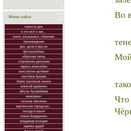
Во 
Меню сайта
новости дня
и это всё о нас...
книги, альманахи, сборники
тен
произведения
дни. дела и мысли
фотоальбомы
Мой
обратная связь
откровения диогении
лариса алексеева
константин артёмин
светлана бурова
тако
борис васильев-пальм
алексей вдовенко
айгуль бухарбаева
Чт
мемориал
татьяна левченко
керченское городское...
Чёр
погода в керчи
елена бондаренко
владимир володин
зарема дадой