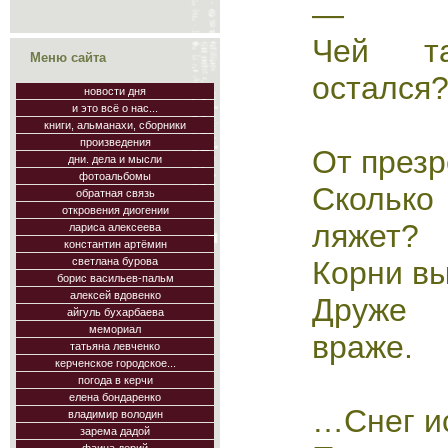
—
Чей т
Меню сайта
остался
новости дня
и это всё о нас...
книги, альманахи, сборники
произведения
От презр
дни. дела и мысли
фотоальбомы
Скольк
обратная связь
откровения диогении
ляжет?
лариса алексеева
константин артёмин
Корни вы
светлана бурова
борис васильев-пальм
алексей вдовенко
Друже 
айгуль бухарбаева
мемориал
враже.
татьяна левченко
керченское городское...
погода в керчи
елена бондаренко
…Снег ис
владимир володин
зарема дадой