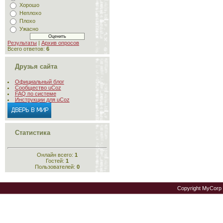
Хорошо
Неплохо
Плохо
Ужасно
Результаты
|
Архив опросов
Всего ответов:
6
Друзья сайта
Официальный блог
Сообщество uCoz
FAQ по системе
Инструкции для uCoz
Статистика
Онлайн всего:
1
Гостей:
1
Пользователей:
0
Copyright MyCorp