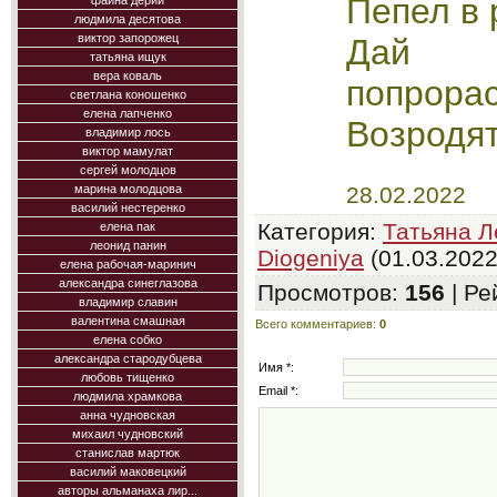
Пепел в 
фаина дерий
людмила десятова
виктор запорожец
Дай 
татьяна ищук
вера коваль
попрорас
светлана коношенко
елена лапченко
Возродя
владимир лось
виктор мамулат
сергей молодцов
28.02.2022
марина молодцова
василий нестеренко
Категория
:
Татьяна Л
елена пак
леонид панин
Diogeniya
(01.03.2022
елена рабочая-маринич
александра синеглазова
Просмотров
:
156
|
Ре
владимир славин
валентина смашная
Всего комментариев
:
0
елена собко
александра стародубцева
Имя *:
любовь тищенко
Email *:
людмила храмкова
анна чудновская
михаил чудновский
станислав мартюк
василий маковецкий
авторы альманаха лир...