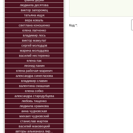
фаина дерий
людмила десятова
виктор запорожец
татьяна ищук
вера коваль
Код *:
светлана коношенко
елена лапченко
владимир лось
виктор мамулат
сергей молодцов
марина молодцова
василий нестеренко
елена пак
леонид панин
елена рабочая-маринич
александра синеглазова
владимир славин
валентина смашная
елена собко
александра стародубцева
любовь тищенко
людмила храмкова
анна чудновская
михаил чудновский
станислав мартюк
василий маковецкий
авторы альманаха лир...