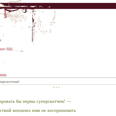
6
ход
|
RSS
ченко
перскотчем!
* * *
ировать бы нервы суперскотчем! —
ствий внешних ими не воспринимать