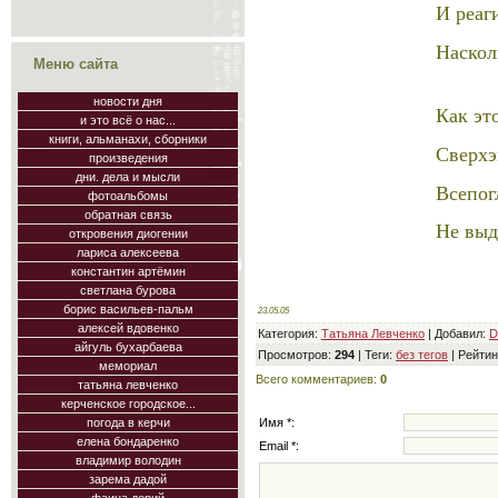
И реаг
Наскол
Меню сайта
новости дня
Как эт
и это всё о нас...
книги, альманахи, сборники
Сверхэ
произведения
дни. дела и мысли
Всепог
фотоальбомы
обратная связь
Не выд
откровения диогении
лариса алексеева
константин артёмин
светлана бурова
борис васильев-пальм
23.05.05
алексей вдовенко
Категория
:
Татьяна Левченко
|
Добавил
:
D
айгуль бухарбаева
Просмотров
:
294
|
Теги
:
без тегов
|
Рейтин
мемориал
Всего комментариев
:
0
татьяна левченко
керченское городское...
Имя *:
погода в керчи
елена бондаренко
Email *:
владимир володин
зарема дадой