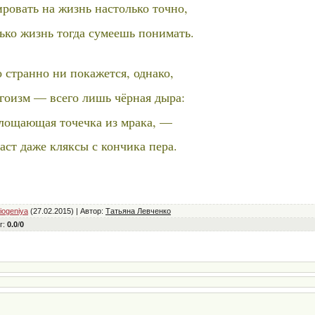
ировать на жизнь настолько точно,
ько жизнь тогда сумеешь понимать.
о странно ни покажется, однако,
гоизм — всего лишь чёрная дыра:
лощающая точечка из мрака, —
аст даже кляксы с кончика пера.
iogeniya
(27.02.2015) |
Автор
:
Татьяна Левченко
г
:
0.0
/
0