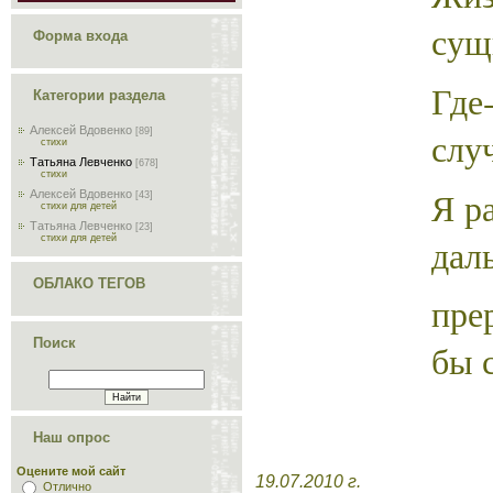
сущ
Форма входа
Где
Категории раздела
Алексей Вдовенко
слу
[89]
стихи
Татьяна Левченко
[678]
стихи
Я р
Алексей Вдовенко
[43]
стихи для детей
Татьяна Левченко
[23]
дал
стихи для детей
ОБЛАКО ТЕГОВ
пре
Поиск
бы 
Наш опрос
Оцените мой сайт
19.07.2010 г.
Отлично