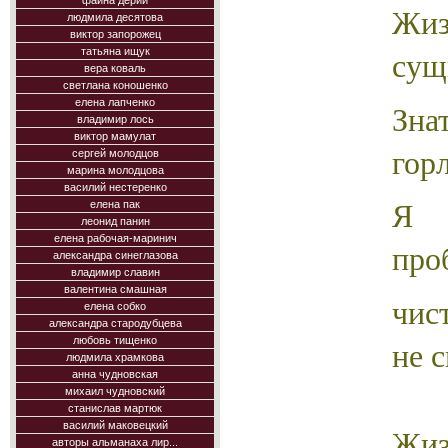
фаина дерий
Жи
людмила десятова
виктор запорожец
сущ
татьяна ищук
вера коваль
светлана коношенко
елена лапченко
Знат
владимир лось
виктор мамулат
горл
сергей молодцов
марина молодцова
василий нестеренко
Я о
елена пак
леонид панин
елена рабочая-маринич
про
александра синеглазова
владимир славин
валентина смашная
чис
елена собко
александра стародубцева
не с
любовь тищенко
людмила храмкова
анна чудновская
михаил чудновский
станислав мартюк
василий маковецкий
Жи
авторы альманаха лир...