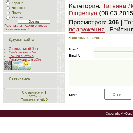
Хорошо
Категория
:
Татьяна Л
Неплохо
Diogeniya
(08.03.2015
Плохо
Ужасно
Просмотров
:
306
|
Те
Результаты
|
Архив опросов
подражания
|
Рейтинг
Всего ответов:
6
Всего комментариев
:
0
Друзья сайта
Официальный блог
Имя *:
Сообщество uCoz
Email *:
FAQ по системе
Инструкции для uCoz
Статистика
Онлайн всего:
1
Код *:
Гостей:
1
Пользователей:
0
Copyright MyCorp