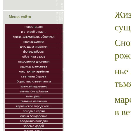
Жи
Меню сайта
сущ
новости дня
и это всё о нас...
книги, альманахи, сборники
Сно
произведения
дни. дела и мысли
рож
фотоальбомы
обратная связь
откровения диогении
нье
лариса алексеева
константин артёмин
светлана бурова
тьм
борис васильев-пальм
алексей вдовенко
айгуль бухарбаева
мар
мемориал
татьяна левченко
керченское городское...
в в
погода в керчи
елена бондаренко
владимир володин
зарема дадой