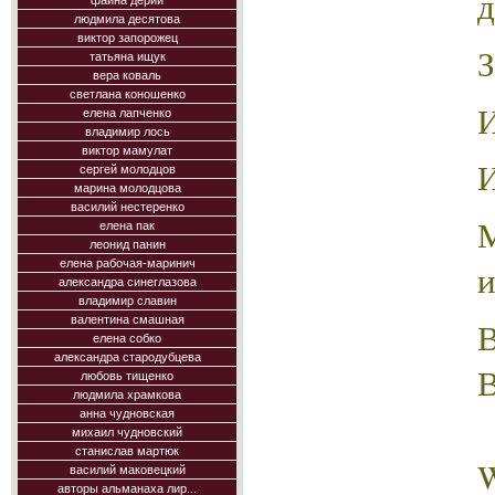
д
фаина дерий
людмила десятова
виктор запорожец
З
татьяна ищук
вера коваль
светлана коношенко
И
елена лапченко
владимир лось
виктор мамулат
И
сергей молодцов
марина молодцова
василий нестеренко
елена пак
леонид панин
елена рабочая-маринич
и
александра синеглазова
владимир славин
валентина смашная
В
елена собко
александра стародубцева
В
любовь тищенко
людмила храмкова
анна чудновская
михаил чудновский
станислав мартюк
василий маковецкий
авторы альманаха лир...