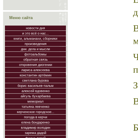
д
Меню сайта
новости дня
и это всё о нас...
м
книги, альманахи, сборники
произведения
дни. дела и мысли
фотоальбомы
обратная связь
п
откровения диогении
лариса алексеева
константин артёмин
светлана бурова
З
борис васильев-пальм
алексей вдовенко
айгуль бухарбаева
В
мемориал
татьяна левченко
керченское городское...
погода в керчи
елена бондаренко
Б
владимир володин
зарема дадой