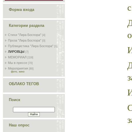
с
Форма входа
Категории раздела
Стихи "Лира Боспора"
[4]
Проза "Лира Боспора"
[0]
И
Публицистика "Лира Боспора"
[1]
ЛИРОВЦЫ
[7]
МЕМОРИАЛ
[119]
Мы в прессе
[70]
Мероприятия
[80]
фото, кино
з
ОБЛАКО ТЕГОВ
И
Поиск
з
Наш опрос