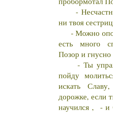
пробормотал По
- Несчастный
ни твоя сестриц
- Можно опозо
есть много с
Позор и гнусно
- Ты упражня
пойду молитьс
искать Славу
дорожке, если 
научился , - и