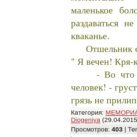
маленькое бол
раздаваться не
кваканье.
Отшельник об
" Я вечен! Кря-к
- Во что мо
человек! - грус
грязь не прилип
Категория
:
МЕМОРИ
Diogeniya
(29.04.2015
Просмотров
:
403
|
Те