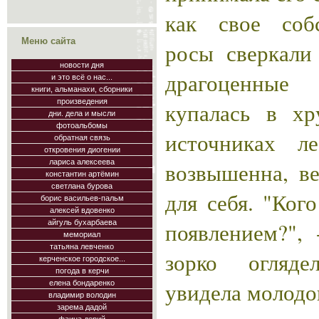
как свое соб
Меню сайта
росы сверкали
новости дня
драгоценные
и это всё о нас...
книги, альманахи, сборники
произведения
купалась в хр
дни. дела и мысли
фотоальбомы
источниках л
обратная связь
откровения диогении
возвышенна, ве
лариса алексеева
константин артёмин
светлана бурова
для себя. "Ког
борис васильев-пальм
алексей вдовенко
появлением?",
айгуль бухарбаева
мемориал
татьяна левченко
зорко огляде
керченское городское...
погода в керчи
увидела молодо
елена бондаренко
владимир володин
зарема дадой