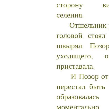
сторону вид
селения.
Отшельник ухо
головой стоял
швырял Позо
уходящего,
приставала.
И Позор от б
перестал быть
образовалас
моментально