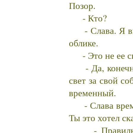
Позор.
- Кто?
- Слава. Я ви
облике.
- Это не ее св
- Да, конечно
свет за свой со
временный.
- Слава време
Ты это хотел ск
- Правильно,