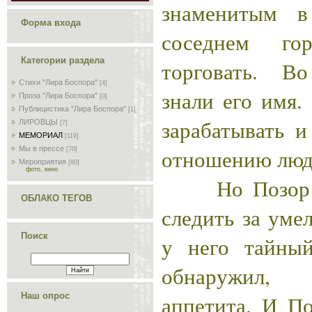
знаменитым в
Форма входа
соседнем го
Категории раздела
торговать. В
Стихи "Лира Боспора"
[4]
знали его имя.
Проза "Лира Боспора"
[0]
Публицистика "Лира Боспора"
[1]
зарабатывать и
ЛИРОВЦЫ
[7]
МЕМОРИАЛ
[119]
отношению люд
Мы в прессе
[70]
Мероприятия
[80]
фото, кино
Но Позор не
ОБЛАКО ТЕГОВ
следить за уме
Поиск
у него тайны
обнаружил,
аппетита. И По
Наш опрос