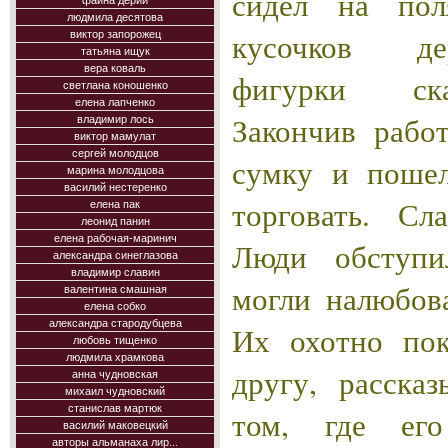
сидел на пол
фаина дерий
людмила десятова
кусочков де
виктор запорожец
татьяна ищук
вера коваль
фигурки ска
светлана коношенко
елена лапченко
Закончив рабо
владимир лось
виктор мамулат
сергей молодцов
сумку и поше
марина молодцова
василий нестеренко
торговать. Сл
елена пак
леонид панин
елена рабочая-маринич
Люди обступи
александра синеглазова
владимир славин
могли налюбова
валентина смашная
елена собко
александра стародубцева
Их охотно пок
любовь тищенко
людмила храмкова
другу, расска
анна чудновская
михаил чудновский
станислав мартюк
том, где ег
василий маковецкий
авторы альманаха лир...