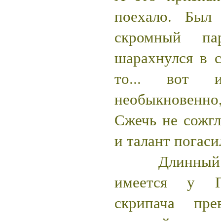
поехало. Был
скромный п
шарахнулся в 
то... вот 
необыкновенно,
Сжечь не сожгл
и талант погаси
Длинный сп
имеется у По
скрипача пре