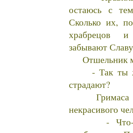
остаюсь с те
Сколько их, п
храбрецов и
забывают Славу,
Отшельник мо
- Так ты жив
страдают?
Гримаса бол
некрасивого чел
- Что-то 