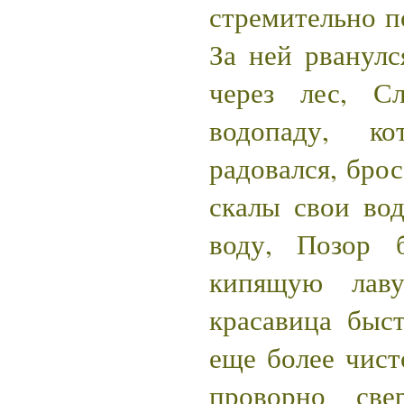
стремительно по
За ней рванулс
через лес, С
водопаду, к
радовался, брос
скалы свои во
воду, Позор 
кипящую лаву
красавица быс
еще более чист
проворно све