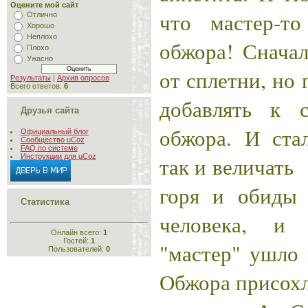
Оцените мой сайт
что мастер-т
Отлично
Хорошо
Неплохо
обжора! Снача
Плохо
Ужасно
от сплетни, но 
Результаты
|
Архив опросов
Всего ответов:
6
добавлять к 
Друзья сайта
обжора. И ста
Официальный блог
Сообщество uCoz
FAQ по системе
так и величать
Инструкции для uCoz
горя и обиды 
Статистика
человека, и
Онлайн всего:
1
Гостей:
1
"мастер" ушло 
Пользователей:
0
Обжора присохл