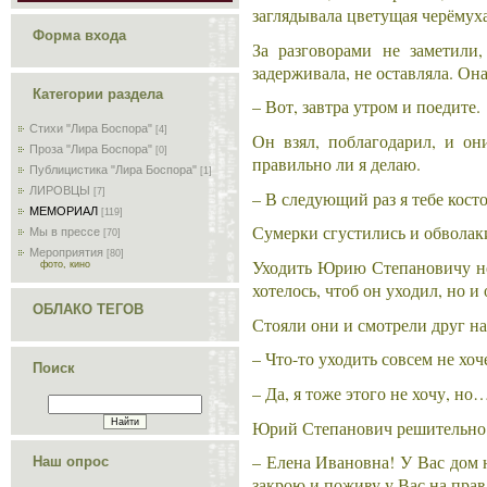
заглядывала цветущая черёмуха
Форма входа
За разговорами не заметили
задерживала, не оставляла. Он
Категории раздела
– Вот, завтра утром и поедите.
Стихи "Лира Боспора"
[4]
Он взял, поблагодарил, и он
Проза "Лира Боспора"
[0]
правильно ли я делаю.
Публицистика "Лира Боспора"
[1]
ЛИРОВЦЫ
[7]
– В следующий раз я тебе кос
МЕМОРИАЛ
[119]
Сумерки сгустились и обволаки
Мы в прессе
[70]
Мероприятия
[80]
Уходить Юрию Степановичу не 
фото, кино
хотелось, чтоб он уходил, но и
ОБЛАКО ТЕГОВ
Стояли они и смотрели друг на
– Что-то уходить совсем не хо
Поиск
– Да, я тоже этого не хочу, н
Юрий Степанович решительно п
– Елена Ивановна! У Вас дом 
Наш опрос
закрою и поживу у Вас на прав