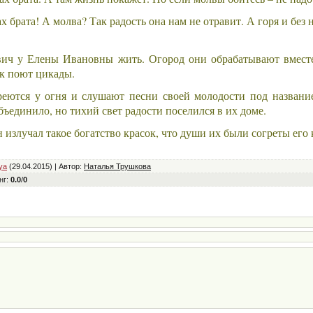
 брата! А молва? Так радость она нам не отравит. А горя и без н
ич у Елены Ивановны жить. Огород они обрабатывают вместе,
ак поют цикады.
реются у огня и слушают песни своей молодости под назван
бъединило, но тихий свет радости поселился в их доме.
 излучал такое богатство красок, что души их были согреты его 
ya
(29.04.2015) |
Автор
:
Наталья Трушкова
нг
:
0.0
/
0