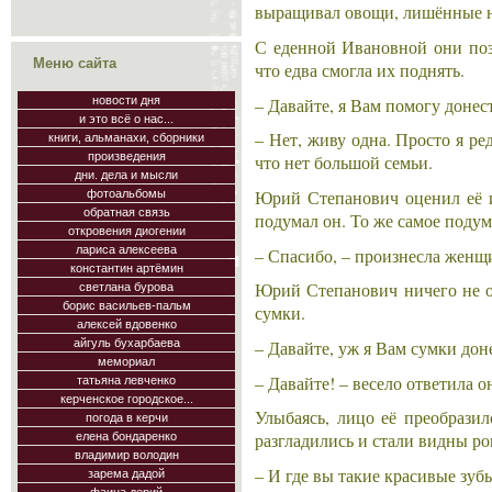
выращивал овощи, лишённые н
С еденной Ивановной они поз
Меню сайта
что едва смогла их поднять.
– Давайте, я Вам помогу донес
новости дня
и это всё о нас...
– Нет, живу одна. Просто я р
книги, альманахи, сборники
произведения
что нет большой семьи.
дни. дела и мысли
Юрий Степанович оценил её и
фотоальбомы
обратная связь
подумал он. То же самое подум
откровения диогении
лариса алексеева
– Спасибо, – произнесла женщи
константин артёмин
Юрий Степанович ничего не от
светлана бурова
борис васильев-пальм
сумки.
алексей вдовенко
– Давайте, уж я Вам сумки дон
айгуль бухарбаева
мемориал
– Давайте! – весело ответила о
татьяна левченко
керченское городское...
Улыбаясь, лицо её преобразил
погода в керчи
разгладились и стали видны р
елена бондаренко
владимир володин
– И где вы такие красивые зуб
зарема дадой