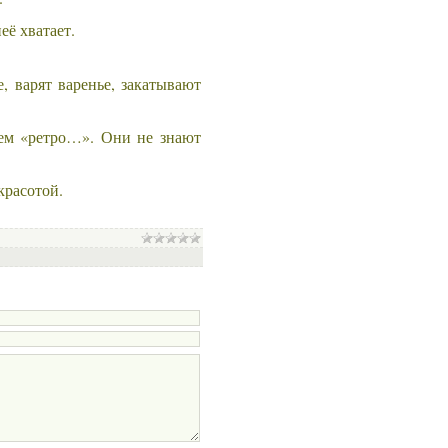
её хватает.
 варят варенье, закатывают
ием «ретро…». Они не знают
красотой.