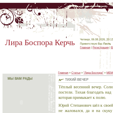
Лира Боспора Керчь
Четверг, 06.08.2026, 20:1
Приветствую Вас
Гость
Главная
|
Регистрация
|
В
Главная
»
Статьи
»
"Лира Боспора"
»
МЕМ
МЫ ВАМ РАДЫ
ТИХИЙ ВЕЧЕР
Тёплый весенний вечер. Солнц
постели. Тихая благодать над
которая примыкает к полю.
Юрий Степанович шёл к своей 
не жаловался, да и на скук