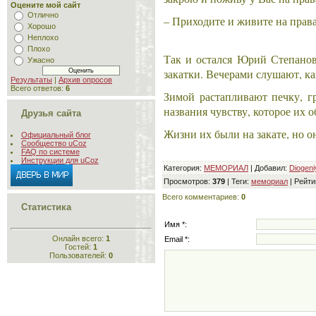
Оцените мой сайт
Отлично
– Приходите и живите на правах
Хорошо
Неплохо
Плохо
Так и остался Юрий Степанов
Ужасно
закатки. Вечерами слушают, к
Результаты
|
Архив опросов
Всего ответов:
6
Зимой растапливают печку, г
названия чувству, которое их о
Друзья сайта
Жизни их были на закате, но он
Официальный блог
Сообщество uCoz
FAQ по системе
Инструкции для uCoz
Категория
:
МЕМОРИАЛ
|
Добавил
:
Diogeni
Просмотров
:
379
|
Теги
:
мемориал
|
Рейти
Всего комментариев
:
0
Статистика
Имя *:
Онлайн всего:
1
Email *:
Гостей:
1
Пользователей:
0