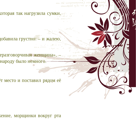
оторая так нагрузила сумки,
обавила грустно: – и жалею,
еразговорчивая женщина», –
 народу было немного.
т место и поставил рядом её
ажение, морщинки вокруг рта