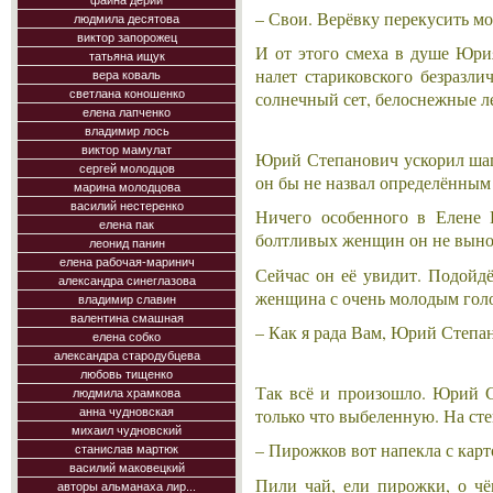
фаина дерий
– Свои. Верёвку перекусить мо
людмила десятова
виктор запорожец
И от этого смеха в душе Юри
татьяна ищук
налет стариковского безразли
вера коваль
светлана коношенко
солнечный сет, белоснежные л
елена лапченко
владимир лось
виктор мамулат
Юрий Степанович ускорил шаг.
сергей молодцов
он бы не назвал определённым 
марина молодцова
василий нестеренко
Ничего особенного в Елене И
елена пак
болтливых женщин он не выно
леонид панин
елена рабочая-маринич
Сейчас он её увидит. Подойд
александра синеглазова
женщина с очень молодым голо
владимир славин
валентина смашная
– Как я рада Вам, Юрий Степа
елена собко
александра стародубцева
любовь тищенко
Так всё и произошло. Юрий С
людмила храмкова
только что выбеленную. На сте
анна чудновская
михаил чудновский
– Пирожков вот напекла с кар
станислав мартюк
василий маковецкий
Пили чай, ели пирожки, о чё
авторы альманаха лир...