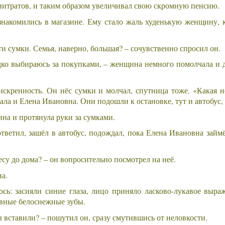
итратов, и таким образом увеличивал свою скромную пенсию.
накомились в магазине. Ему стало жаль худенькую женщину, к
ти сумки. Семья, наверно, большая? – сочувственно спросил он.
едко выбираюсь за покупками, – женщина немного помолчала и д
скренность. Он нёс сумки и молчал, спутница тоже. «Какая н
ала и Елена Ивановна. Они подошли к остановке, тут и автобус,
на и протянула руки за сумками.
ветил, зашёл в автобус, подождал, пока Елена Ивановна займё
есу до дома? – он вопросительно посмотрел на неё.
на.
ось: засияли синие глаза, лицо приняло ласково-лукавое выр
овные белоснежные зубы.
ы вставили? – пошутил он, сразу смутившись от неловкости.