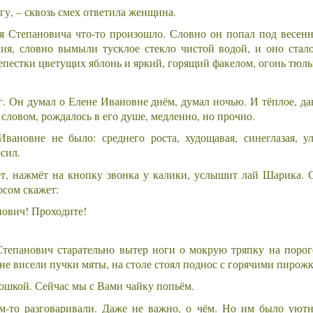
гу, – сквозь смех ответила женщина.
я Степановича что-то произошло. Словно он попал под весенн
чия, словно вымыли тусклое стекло чистой водой, и оно стал
епестки цветущих яблонь и яркий, горящий факелом, огонь тюль
 Он думал о Елене Ивановне днём, думал ночью. И тёплое, дав
словом, рождалось в его душе, медленно, но прочно.
вановне не было: среднего роста, худощавая, синеглазая, 
сил.
ёт, нажмёт на кнопку звонка у калики, услышит лай Шарика. 
сом скажет:
нович! Проходите!
тепанович старательно вытер ноги о мокрую тряпку на порог
не висели пучки мяты, на столе стоял поднос с горячими пирож
тошкой. Сейчас мы с Вами чайку попьём.
м-то разговаривали. Даже не важно, о чём. Но им было уют