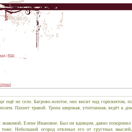
3
ход
|
RSS
ОРИАЛ
е ещё не село. Багрово-золотое, оно висит над горизонтом, п
 полем. Пахнет травой. Тропа широкая, утоптанная, ведёт к до
знакомой, Елене Ивановне. Был он вдовцом, давно похоронил 
у тоже. Небольшой огород отвлекал его от грустных мысле