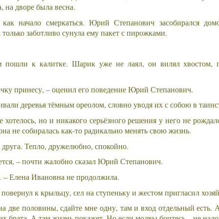
, на дворе была весна.
, как начало смеркаться. Юрий Степанович засобирался дом
а только заботливо сунула ему пакет с пирожками.
и пошли к калитке. Шарик уже не лаял, он вилял хвостом, п
точку принесу, – оценил его поведение Юрий Степанович.
вали деревья тёмным ореолом, словно уводя их с собою в таинс
хотелось, но и никакого серьёзного решения у него не рождал
 она не собиралась как-то радикально менять свою жизнь.
 друга. Тепло, дружелюбно, спокойно.
чется, – почти жалобно сказал Юрий Степанович.
о… – Елена Ивановна не продолжила.
овернул к крыльцу, сел на ступеньку и жестом пригласил хозяй
на две половины, сдайте мне одну, там и вход отдельный есть. 
ах брата. А там жизнь покажет. Но если молвы боитесь – не надо