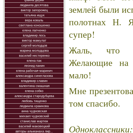
фаина дерий
землей были ис
людмила десятова
виктор запорожец
татьяна ищук
полотнах Н. 
вера коваль
светлана коношенко
супер!
елена лапченко
владимир лось
виктор мамулат
Жаль, что м
сергей молодцов
марина молодцова
василий нестеренко
Желающие на 
елена пак
леонид панин
мало!
елена рабочая-маринич
александра синеглазова
владимир славин
валентина смашная
Мне презентова
елена собко
александра стародубцева
том спасибо.
любовь тищенко
людмила храмкова
анна чудновская
михаил чудновский
станислав мартюк
Одноклассники:
василий маковецкий
авторы альманаха лир...