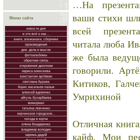
…На презента
ваши стихи шл
Меню сайта
всей презент
новости дня
и это всё о нас...
читала люба Ив
книги, альманахи, сборники
произведения
дни. дела и мысли
же была ведущ
фотоальбомы
обратная связь
говорили. Артё
откровения диогении
лариса алексеева
константин артёмин
Китиков, Галч
светлана бурова
борис васильев-пальм
Умрихиной
алексей вдовенко
айгуль бухарбаева
мемориал
татьяна левченко
керченское городское...
погода в керчи
Отличная книга
елена бондаренко
владимир володин
кайф. Мои пе
зарема дадой