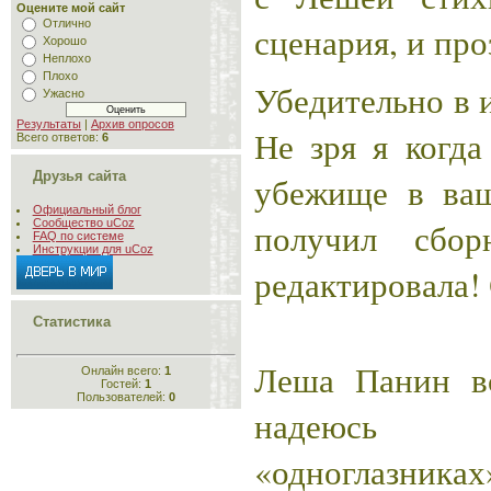
Оцените мой сайт
Отлично
сценария, и про
Хорошо
Неплохо
Плохо
Убедительно в 
Ужасно
Результаты
|
Архив опросов
Не зря я когда
Всего ответов:
6
Друзья сайта
убежище в ваш
Официальный блог
получил сбор
Сообщество uCoz
FAQ по системе
Инструкции для uCoz
редактировала!
Статистика
Леша Панин вс
Онлайн всего:
1
Гостей:
1
Пользователей:
0
надеюсь
«одноглазника