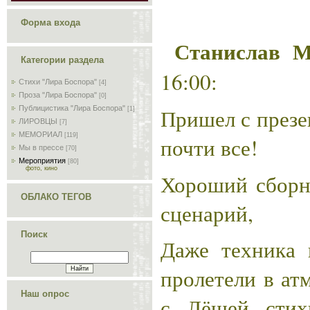
Форма входа
Станислав М
Категории раздела
16:00:
Стихи "Лира Боспора"
[4]
Проза "Лира Боспора"
[0]
Пришел с презе
Публицистика "Лира Боспора"
[1]
ЛИРОВЦЫ
[7]
МЕМОРИАЛ
[119]
почти все!
Мы в прессе
[70]
Мероприятия
[80]
фото, кино
Хороший сборн
ОБЛАКО ТЕГОВ
сценарий,
Поиск
Даже техника н
пролетели в ат
Наш опрос
с Лёшей стих