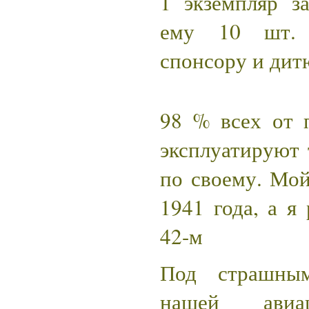
1 экземпляр з
ему 10 шт. 
спонсору и дит
98 % всех от 
эксплуатируют
по своему. Мой
1941 года, а я
42-м
Под страшны
нашей авиа