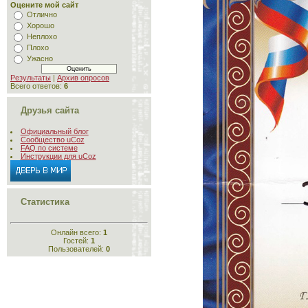
Оцените мой сайт
Отлично
Хорошо
Неплохо
Плохо
Ужасно
Результаты
|
Архив опросов
Всего ответов:
6
Друзья сайта
Официальный блог
Сообщество uCoz
FAQ по системе
Инструкции для uCoz
Статистика
Онлайн всего:
1
Гостей:
1
Пользователей:
0