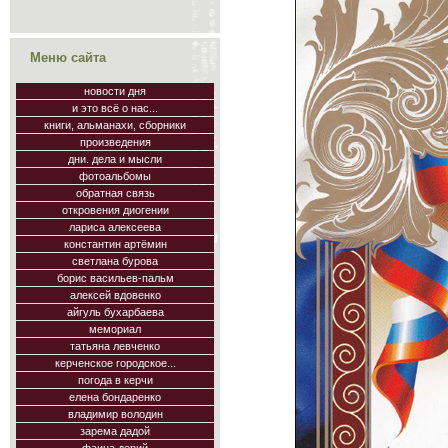
Меню сайта
новости дня
и это всё о нас...
книги, альманахи, сборники
произведения
дни. дела и мысли
фотоальбомы
обратная связь
откровения диогении
лариса алексеева
константин артёмин
светлана бурова
борис васильев-пальм
алексей вдовенко
айгуль бухарбаева
мемориал
татьяна левченко
керченское городское...
погода в керчи
елена бондаренко
владимир володин
зарема дадой