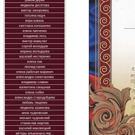
фаина дерий
людмила десятова
виктор запорожец
татьяна ищук
вера коваль
светлана коношенко
елена лапченко
владимир лось
виктор мамулат
сергей молодцов
марина молодцова
василий нестеренко
елена пак
леонид панин
елена рабочая-маринич
александра синеглазова
владимир славин
валентина смашная
елена собко
александра стародубцева
любовь тищенко
людмила храмкова
анна чудновская
михаил чудновский
станислав мартюк
василий маковецкий
авторы альманаха лир...