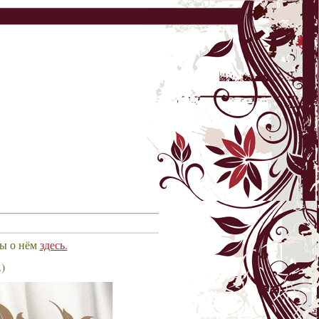
вы о нём
здесь.
)