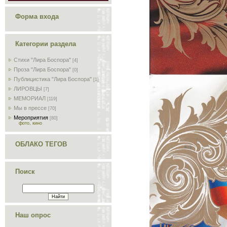
Форма входа
Категории раздела
Стихи "Лира Боспора"
[4]
Проза "Лира Боспора"
[0]
Публицистика "Лира Боспора"
[1]
ЛИРОВЦЫ
[7]
МЕМОРИАЛ
[119]
Мы в прессе
[70]
Мероприятия
[80]
фото, кино
ОБЛАКО ТЕГОВ
Поиск
Наш опрос