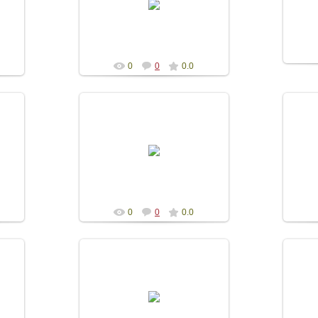
Diogeniya
0
0
0.0
15.05.2016
ра
презентация альманаха Лира
пре
Боспора выпуск 16
Diogeniya
0
0
0.0
15.05.2016
ра
презентация альманаха Лира
пре
Боспора выпуск 16