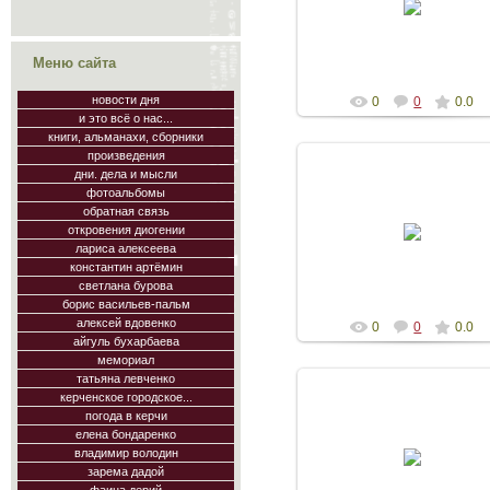
Diogeniya
Меню сайта
новости дня
0
0
0.0
и это всё о нас...
книги, альманахи, сборники
произведения
дни. дела и мысли
фотоальбомы
15.05.2016
обратная связь
презентация альманаха Ли
откровения диогении
Боспора выпуск 16
лариса алексеева
Diogeniya
константин артёмин
светлана бурова
борис васильев-пальм
алексей вдовенко
0
0
0.0
айгуль бухарбаева
мемориал
татьяна левченко
керченское городское...
погода в керчи
15.05.2016
елена бондаренко
презентация альманаха Ли
владимир володин
Боспора выпуск 16
зарема дадой