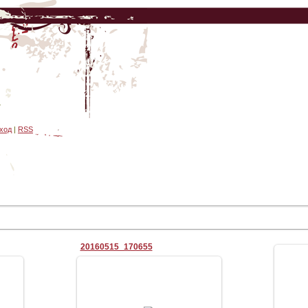
7
ход
|
RSS
20160515_170655
пре
05.06.2016