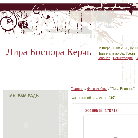
Лира Боспора Керчь
Четверг, 06.08.2026, 02:1
Приветствую Вас
Гость
Главная
|
Регистрация
|
В
Главная
»
Фотоальбом
» "Лира Боспора"
МЫ ВАМ РАДЫ
Фотографий в разделе
:
107
20160515_170712
05.06.2016