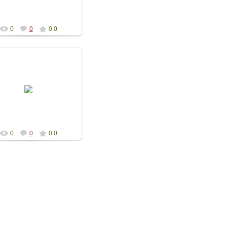
Diogeniya
0
0
0.0
15.05.2016
зентация альманаха Лира
Боспора выпуск 16
Diogeniya
0
0
0.0