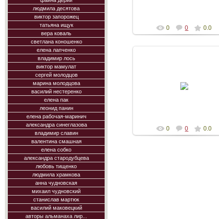
Diogeniya
фаина дерий
людмила десятова
виктор запорожец
татьяна ищук
0
0
0.0
вера коваль
светлана коношенко
елена лапченко
владимир лось
виктор мамулат
15.05.2016
сергей молодцов
марина молодцова
презентация альманаха Ли
Боспора выпуск 16
василий нестеренко
елена пак
Diogeniya
леонид панин
елена рабочая-маринич
александра синеглазова
0
0
0.0
владимир славин
валентина смашная
елена собко
александра стародубцева
любовь тищенко
людмила храмкова
анна чудновская
михаил чудновский
станислав мартюк
василий маковецкий
авторы альманаха лир...