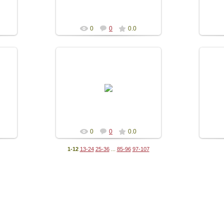
Diogeniya
0
0
0.0
15.05.2016
ра
презентация альманаха Лира
пре
Боспора выпуск 16
Diogeniya
0
0
0.0
1-12
13-24
25-36
...
85-96
97-107