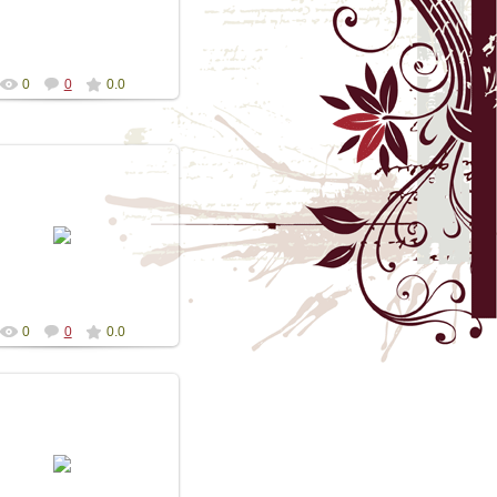
Diogeniya
0
0
0.0
15.05.2016
зентация альманаха Лира
Боспора выпуск 16
Diogeniya
0
0
0.0
15.05.2016
зентация альманаха Лира
Боспора выпуск 16