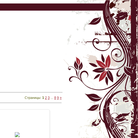
Страницы
:
1
2
3
...
8
9
»
15.05.2016
зентация альманаха Лира
Боспора выпуск 16