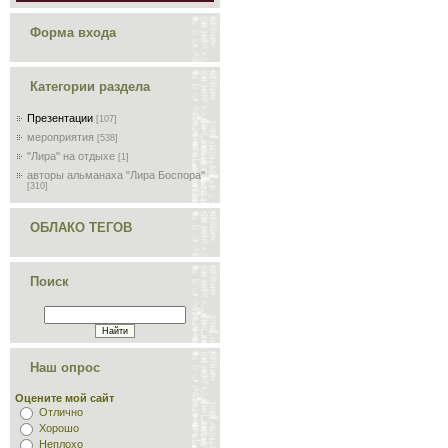
Форма входа
Категории раздела
Презентации
[107]
мероприятия
[538]
"Лира" на отдыхе
[1]
авторы альманаха "Лира Боспора"
[310]
ОБЛАКО ТЕГОВ
Поиск
Наш опрос
Оцените мой сайт
Отлично
Хорошо
Неплохо